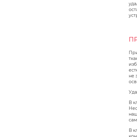
уда
ост
уст
П
При
тка
изб
ест
не 
осв
Уда
В к
Нео
наш
сам
В к
кон