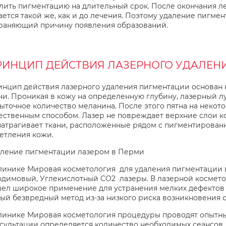
лить пигментацию на длительный срок. После окончания л
ается такой же, как и до лечения. Поэтому удаление пигме
раняющий причину появления образований.
РИНЦИП ДЕЙСТВИЯ ЛАЗЕРНОГО УДАЛЕН
нцип действия лазерного удаления пигментации основан н
ни. Проникая в кожу на определенную глубину, лазерный 
ыточное количество меланина. После этого пятна на неко
ественным способом. Лазер не повреждает верхние слои к
затрагивает ткани, расположенные рядом с пигментирован
етления кожи.
ление пигментации лазером в Перми
линике Мировая косметология для удаления пигментации 
димовый, Углекислотный СО2 лазеры. В лазерной космет
ел широкое применение для устранения мелких дефектов 
ый безвредный метод из-за низкого риска возникновения 
линике Мировая косметология процедуры проводят опытны
сультации определяется количество необходимых сеансов. 