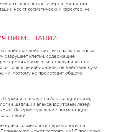
ечения склонность к гиперпигментации
нтации носит косметический характер, не
ИЯ ПИГМЕНТАЦИИ
а свойствах действия луча на окрашенные
луч разрушает клетки, содержащие
торое время краснеют и отшелушиваются
ожи. Точечное избирательное действие луча
ными, поэтому не происходит общего
в Перми используется Александритовый,
ологии щадящий александритовый лазер
кожи. Лазерное удаление пигментации –
осложнений.
е врачи косметологи дерматологи, на
Полный курс может состоять из 1-5 процедур