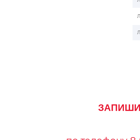
Л
Л
Л
ЗАПИШИ