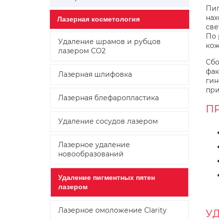
Пиг
нах
Лазерная косметология
све
По 
Удаление шрамов и рубцов
кож
лазером СО2
Сбо
фак
Лазерная шлифовка
гин
при
Лазерная блефаропластика
П
Удаление сосудов лазером
Лазерное удаление
новообразований
Удаление пигментных пятен
лазером
Лазерное омоложение Clarity
У