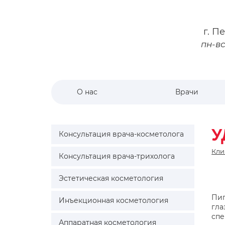
г.
Пе
пн-вс
О нас
Врачи
У
Консультация врача-косметолога
Кли
Консультация врача-трихолога
Эстетическая косметология
Пиг
Инъекционная косметология
гла
спе
Аппаратная косметология