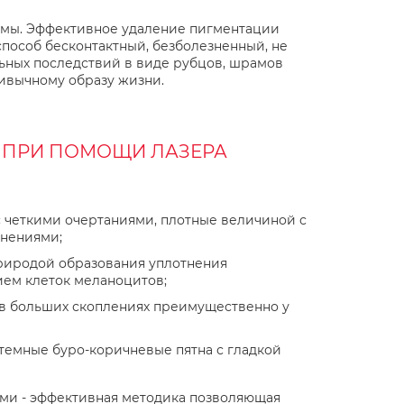
лемы. Эффективное удаление пигментации
способ бесконтактный, безболезненный, не
ьных последствий в виде рубцов, шрамов
ивычному образу жизни.
 ПРИ ПОМОЩИ ЛАЗЕРА
с четкими очертаниями, плотные величиной с
енениями;
природой образования уплотнения
ием клеток меланоцитов;
 в больших скоплениях преимущественно у
темные буро-коричневые пятна с гладкой
ми - эффективная методика позволяющая