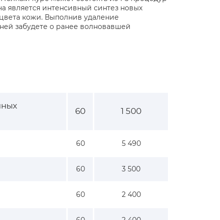
ча является интенсивный синтез новых
 цвета кожи. Выполнив удаление
дней забудете о ранее волновавшей
чных
60
1 500
60
5 490
60
3 500
60
2 400