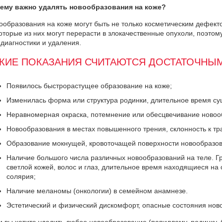
ему важно удалять новообразования на коже?
ообразования на коже могут быть не только косметическим дефекто
оторые из них могут перерасти в злокачественные опухоли, поэтом
 диагностики и удаления.
КИЕ ПОКАЗАНИЯ СЧИТАЮТСЯ ДОСТАТОЧНЫМ
Появилось быстрорастущее образование на коже;
Изменилась форма или структура родинки, длительное время с
Неравномерная окраска, потемнение или обесцвечивание новоо
Новообразования в местах повышенного трения, склонность к тр
Образование мокнущей, кровоточащей поверхности новообразов
Наличие большого числа различных новообразований на теле. Гр
светлой кожей, волос и глаз, длительное время находящиеся н
солярия;
Наличие меланомы (онкологии) в семейном анамнезе.
Эстетический и физический дискомфорт, опасные состояния нов