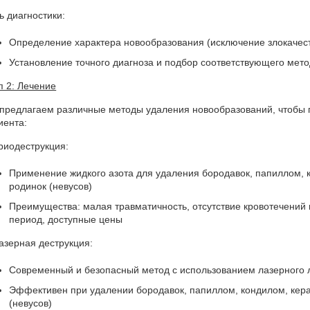
ь диагностики:
Определение характера новообразования (исключение злокачес
Установление точного диагноза и подбор соответствующего мет
п 2: Лечение
предлагаем различные методы удаления новообразований, чтобы 
иента:
Криодеструкция:
Применение жидкого азота для удаления бородавок, папиллом, 
родинок (невусов)
Преимущества: малая травматичность, отсутствие кровотечений
период, доступные цены
Лазерная деструкция:
Современный и безопасный метод с использованием лазерного 
Эффективен при удалении бородавок, папиллом, кондилом, кер
(невусов)