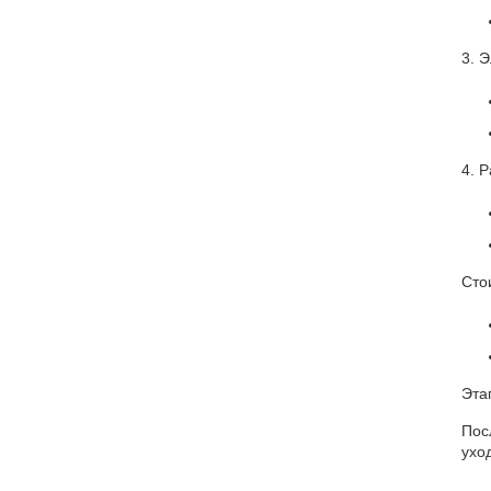
3. 
4. 
Сто
Эта
Пос
уход