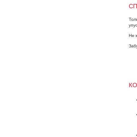
СП
Тол
упу
Не 
Заб
КО