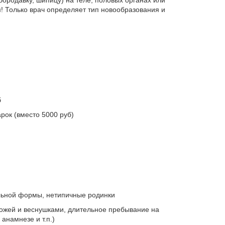
бородавку, шипицу) на теле, половых органах или
! Только врач определяет тип новообразования и
б
рок (вместо 5000 руб)
льной формы, нетипичные родинки
кожей и веснушками, длительное пребывание на
анамнезе и т.п.)