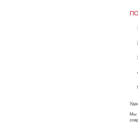
ПО
Уда
Мы 
сов