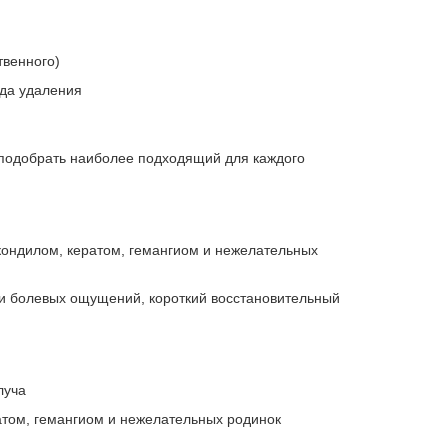
твенного)
ода удаления
подобрать наиболее подходящий для каждого
кондилом, кератом, гемангиом и нежелательных
 и болевых ощущений, короткий восстановительный
луча
атом, гемангиом и нежелательных родинок