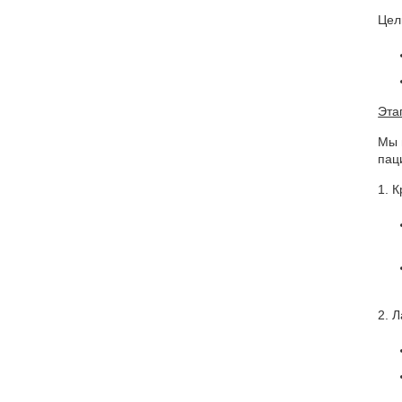
Цел
Эта
Мы 
пац
1. 
2. 