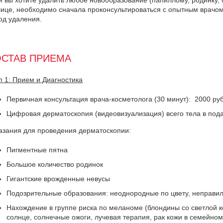
и вы хотите удалить любое новообразование (папиллому, родинку, 
лице, необходимо сначала проконсультироваться с опытным врачом
од удаления.
СТАВ ПРИЕМА
п 1: Прием и Диагностика
Первичная консультация врача-косметолога (30 минут): 2000 ру
Цифровая дерматоскопия (видеовизуализация) всего тела в пода
азания для проведения дерматоскопии:
Пигментные пятна
Большое количество родинок
Гигантские врожденные невусы
Подозрительные образования: неоднородные по цвету, неправи
Нахождение в группе риска по меланоме (блондины со светлой 
солнце, солнечные ожоги, лучевая терапия, рак кожи в семейном 