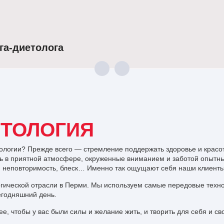
га-диетолога
5 500 ₽)
ЕТОЛОГИЯ
ологии? Прежде всего — стремление поддержать здоровье и красоту
ь в приятной атмосфере, окруженные вниманием и заботой опытны
, неповторимость, блеск… Именно так ощущают себя наши клиенты
огической отрасли в Перми. Мы используем самые передовые техно
егодняшний день.
е, чтобы у вас были силы и желание жить, и творить для себя и сво