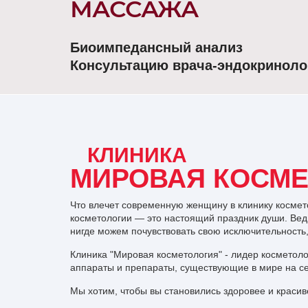
МАССАЖА
Биоимпедансный анализ
Консультацию врача-эндокриноло
Диагностика фигуры 3 000 ₽ (вместо 
*Скидки не суммируются с другими акциями
КЛИНИКА
ПОДРОБНЕЕ
МИРОВАЯ КОСМ
Что влечет современную женщину в клинику космет
косметологии — это настоящий праздник души. Вед
нигде можем почувствовать свою исключительность
Клиника "Мировая косметология" - лидер косметол
аппараты и препараты, существующие в мире на с
Мы хотим, чтобы вы становились здоровее и красиве