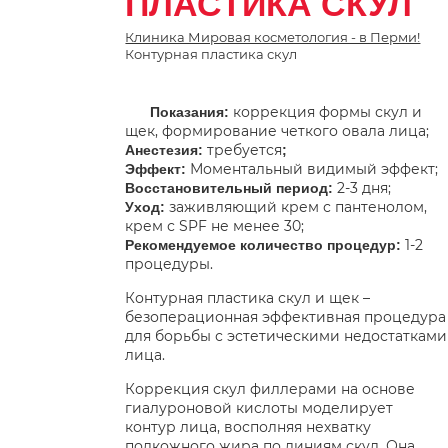
ПЛАСТИКА СКУЛ
Клиника Мировая косметология - в Перми!
Контурная пластика скул
коррекция формы скул и
Показания:
щек, формирование четкого овала лица;
требуется
Анестезия:
;
Моментальный видимый эффект;
Эффект:
2-3 дня;
Восстановительный период:
заживляющий крем с пантенолом,
Уход:
крем с SPF не менее 30;
1-2
Рекомендуемое количество процедур:
процедуры.
Контурная пластика скул и щек –
безоперационная эффективная процедура
для борьбы с эстетическими недостатками
лица.
Коррекция скул филлерами на основе
гиалуроновой кислоты моделирует
контур лица, восполняя нехватку
подкожного жира по линиям скул. Она